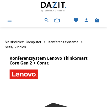
alt springen
Warenk
Sie sind hier:
Computer
Konferenzsysteme
Sets/Bundles
Konferenzsystem Lenovo ThinkSmart
Core Gen 2 + Contr.
Bildergalerie überspringen