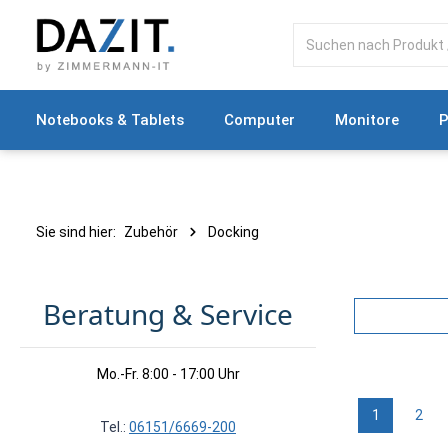
springen
Zur Hauptnavigation springen
Notebooks & Tablets
Computer
Monitore
P
Sie sind hier:
Zubehör
Docking
Beratung & Service
Mo.-Fr. 8:00 - 17:00 Uhr
1
2
Seite
Seit
Tel.:
06151/6669-200