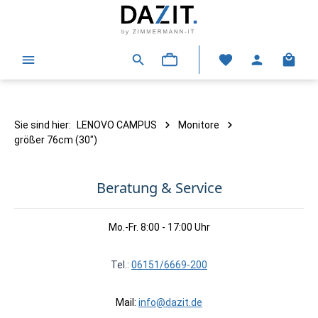
alt springen
Warenk
Sie sind hier:
LENOVO CAMPUS
Monitore
größer 76cm (30")
Beratung & Service
Mo.-Fr. 8:00 - 17:00 Uhr
Tel.:
06151/6669-200
Mail:
info@dazit.de