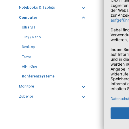
Notebooks & Tablets
Computer
Ultra SFF
Tiny / Nano
Desktop
Tower
All-In-One
Konferenzsysteme
Monitore
Zubehör