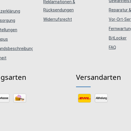
Gewährleis
Reklamationen &
Rücksendungen
Reparatur &
zerklärung
Widerrufsrecht
Vor-Ort-Ser
tsorgung
Fernwartun
tellungen
BitLocker
mpus
FAQ
tandsbeschreibungen
heit
ngsarten
Versandarten