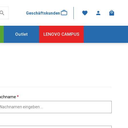
Du hast 0 Produkte au
Warenkor
Geschäftskunden
Outlet
LENOVO CAMPUS
achname
*