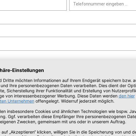
 ein
*