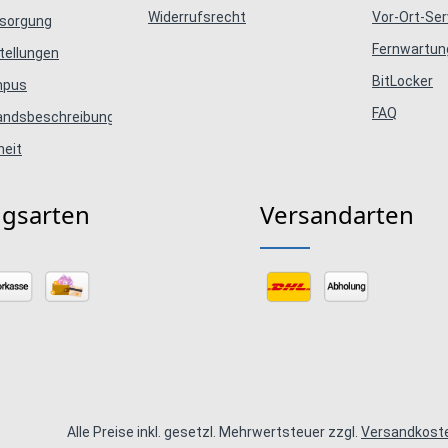
Widerrufsrecht
Vor-Ort-Ser
tsorgung
Fernwartun
tellungen
BitLocker
mpus
FAQ
tandsbeschreibungen
heit
ngsarten
Versandarten
Alle Preise inkl. gesetzl. Mehrwertsteuer zzgl.
Versandkost