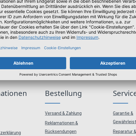
enommen und die
AGB
gelesen und bin mit ihnen einverstanden.
*
mationen
Bestellung
Servic
Versand & Zahlung
Garantie &
Gewährleis
Reklamationen &
Rücksendungen
Reparatur &
zerklärung