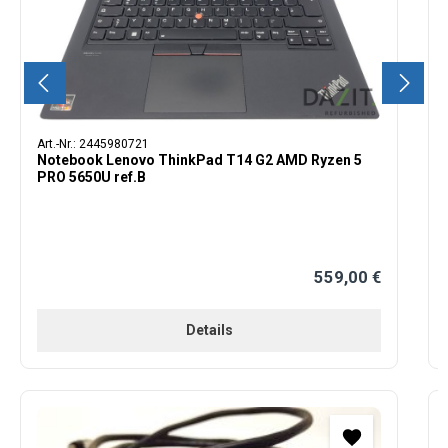
Art.-Nr.: 2445980721
Notebook Lenovo ThinkPad T14 G2 AMD Ryzen 5
PRO 5650U ref.B
559,00 €
Regulärer Preis:
Details
Produktgalerie überspringen