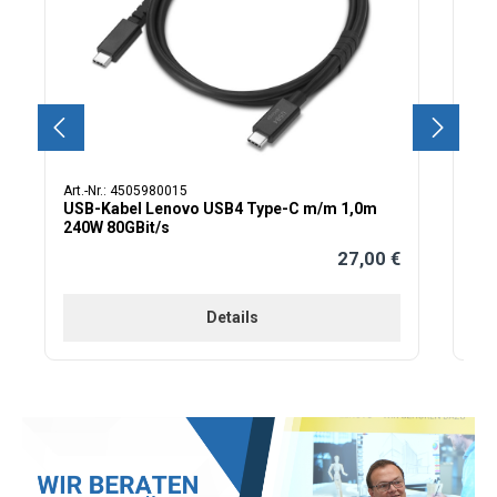
Art.-Nr.: 4505980015
USB-Kabel Lenovo USB4 Type-C m/m 1,0m
240W 80GBit/s
27,00 €
Regulärer Preis:
Details