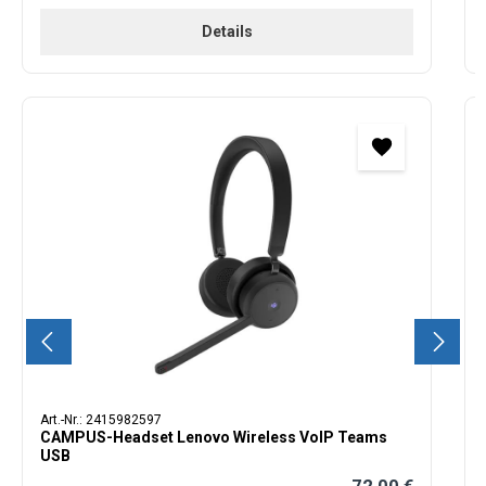
Details
Produktgalerie überspringen
Art.-Nr.: 2415982597
CAMPUS-Headset Lenovo Wireless VoIP Teams
USB
Regulärer Preis: