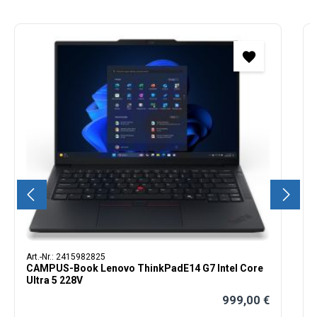
Produktgalerie überspringen
Art.-Nr.: 2415982825
CAMPUS-Book Lenovo ThinkPadE14 G7 Intel Core
Ultra 5 228V
999,00 €
Regulärer Preis: