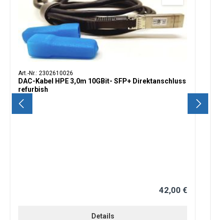
Art.-Nr.: 2302610026
DAC-Kabel HPE 3,0m 10GBit- SFP+ Direktanschluss
refurbish
42,00 €
Regulärer Preis:
Details