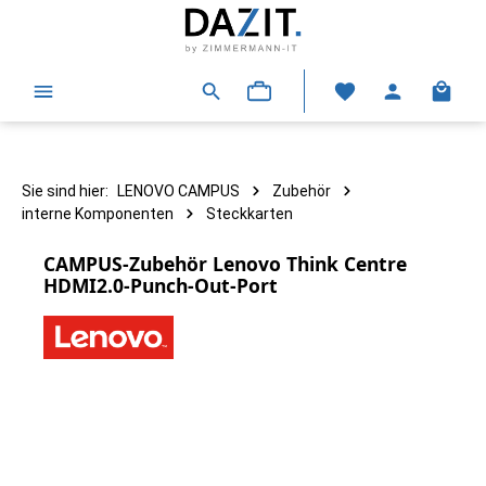
alt springen
Warenk
Sie sind hier:
LENOVO CAMPUS
Zubehör
interne Komponenten
Steckkarten
CAMPUS-Zubehör Lenovo Think Centre
HDMI2.0-Punch-Out-Port
Bildergalerie überspringen