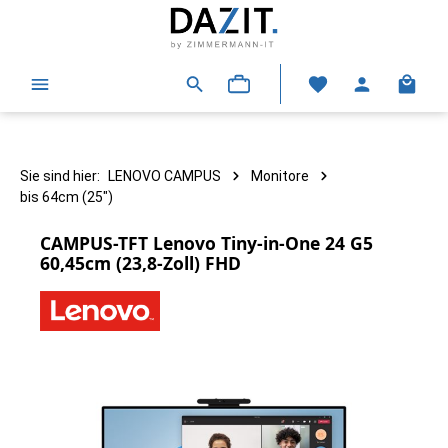
alt springen
Warenk
Sie sind hier:
LENOVO CAMPUS
Monitore
bis 64cm (25")
CAMPUS-TFT Lenovo Tiny-in-One 24 G5
60,45cm (23,8-Zoll) FHD
Bildergalerie überspringen