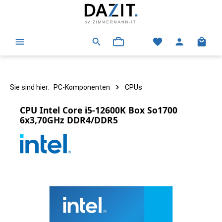
alt springen
Warenk
Sie sind hier:
PC-Komponenten
CPUs
CPU Intel Core i5-12600K Box So1700
6x3,70GHz DDR4/DDR5
Bildergalerie überspringen