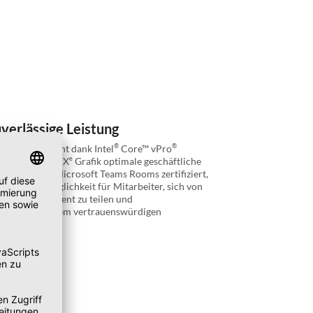
verlässige Leistung
®
®
rät ermöglicht dank Intel
Core™ vPro
®
®
e
nd Intel
Iris
X
Grafik optimale geschäftliche
. Es ist für Microsoft Teams Rooms zertifiziert,
ine perfekte Möglichkeit für Mitarbeiter, sich von
erbinden, Content zu teilen und
äuft es auf dem vertrauenswürdigen
OS.