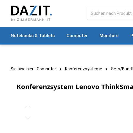
springen
Zur Hauptnavigation springen
Notebooks & Tablets
Computer
Monitore
P
Sie sind hier:
Computer
Konferenzsysteme
Sets/Bund
Konferenzsystem Lenovo ThinkSmar
Bildergalerie überspringen