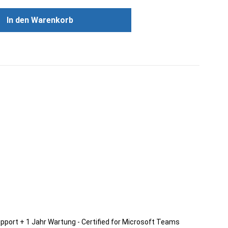
ünschten Wert ein oder benutze die Scha
In den Warenkorb
upport + 1 Jahr Wartung - Certified for Microsoft Teams