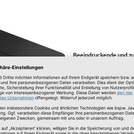
Beeindruckende und zu
Das ThinkSmart Core Computerge
Prozessoren der 11. Generation u
Produktivität und Zusammenarbeit
das bereits vorinstalliert ist – e
überall nahtlos miteinander zu v
zusammenzuarbeiten. Außerdem l
Windows 10 IoT Enterprise SAC 