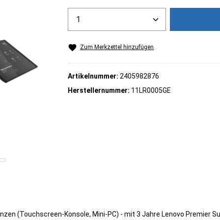
Produkt Anzahl: Gib den gew
Zum Merkzettel hinzufügen
Artikelnummer:
2405982876
Herstellernummer:
11LR0005GE
renzen (Touchscreen-Konsole, Mini-PC) - mit 3 Jahre Lenovo Premier S