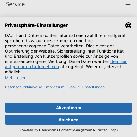
Service
Unternehmen
Folge uns
Zahlungsarten
Versandarten
Schüler & Studenten
Alle Preise inkl. gesetzl. Mehrwertsteuer zzgl.
Versandkosten
und ggf. Nachnahmegebühren, wenn nicht anders angegeben.
© 2026 Zimmermann Electronic Vertriebs GmbH