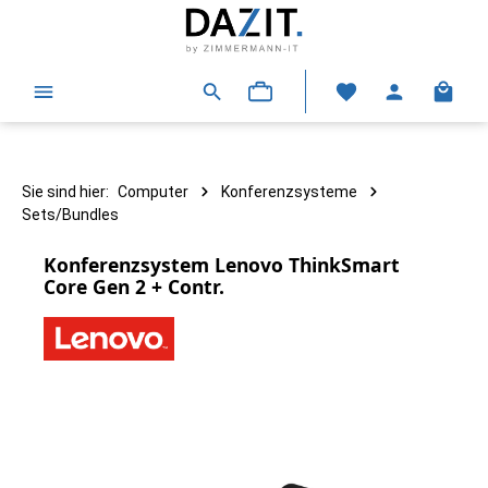
alt springen
Warenk
Sie sind hier:
Computer
Konferenzsysteme
Sets/Bundles
Konferenzsystem Lenovo ThinkSmart
Core Gen 2 + Contr.
Bildergalerie überspringen