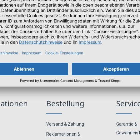
USB PD
l Core Ultra 7 258V - Win 11 Pro - Intel Arc Graphics 140V - 32 GB RA
h- mit 1 Jahr Lenovo Premier Support
mationen
Bestellung
Servic
Versand & Zahlung
Garantie &
Gewährleis
Reklamationen &