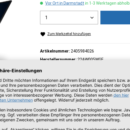
Vor Ort in Darmstadt
in 1-3 Werktagen abholb
Produkt Anzahl: Gib den gew
Zum Merkzettel hinzufügen
Artikelnummer:
2405984026
Herstellernummer:
22AW005WGE
Dieses Produkt ist auch verfügbar als:
Campus Produkt
15 - 100
W