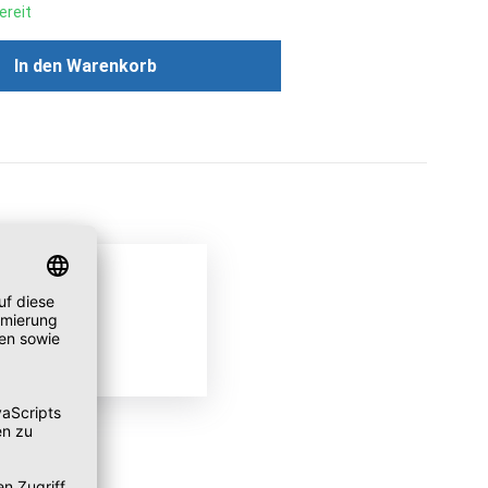
ereit
ünschten Wert ein oder benutze die Scha
In den Warenkorb