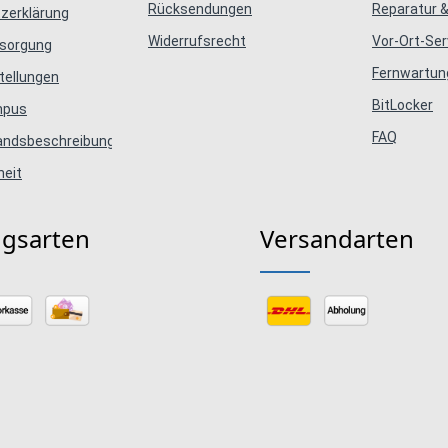
Rücksendungen
Reparatur &
zerklärung
Widerrufsrecht
Vor-Ort-Ser
tsorgung
Fernwartun
tellungen
BitLocker
mpus
FAQ
tandsbeschreibungen
heit
ngsarten
Versandarten