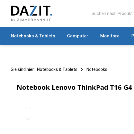
springen
Zur Hauptnavigation springen
Notebooks & Tablets
Computer
Monitore
P
Sie sind hier:
Notebooks & Tablets
Notebooks
Notebook Lenovo ThinkPad T16 G4 I
Bildergalerie überspringen