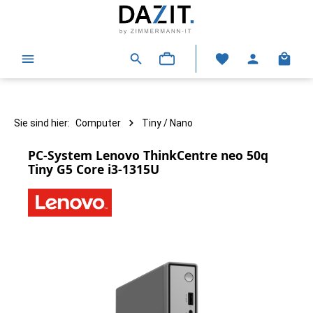
alt springen
Warenk
Sie sind hier:
Computer
Tiny / Nano
PC-System Lenovo ThinkCentre neo 50q
Tiny G5 Core i3-1315U
Bildergalerie überspringen