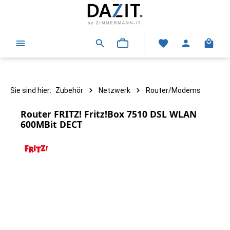
alt springen
Warenk
Sie sind hier:
Zubehör
Netzwerk
Router/Modems
Router FRITZ! Fritz!Box 7510 DSL WLAN
600MBit DECT
Bildergalerie überspringen