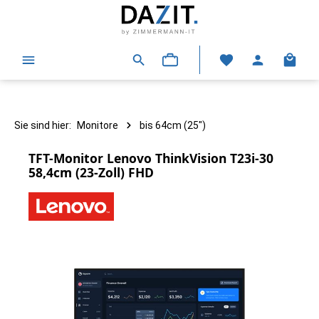
alt springen
Warenk
Sie sind hier:
Monitore
bis 64cm (25")
TFT-Monitor Lenovo ThinkVision T23i-30
58,4cm (23-Zoll) FHD
Bildergalerie überspringen