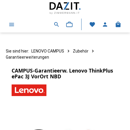
alt springen
Warenk
Sie sind hier:
LENOVO CAMPUS
Zubehör
Garantieerweiterungen
CAMPUS-Garantieerw. Lenovo ThinkPlus
ePac 3J VorOrt NBD
Bildergalerie überspringen