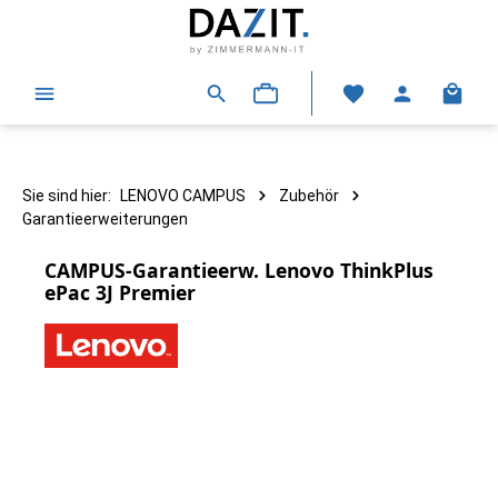
alt springen
Warenk
Sie sind hier:
LENOVO CAMPUS
Zubehör
Garantieerweiterungen
CAMPUS-Garantieerw. Lenovo ThinkPlus
ePac 3J Premier
Bildergalerie überspringen