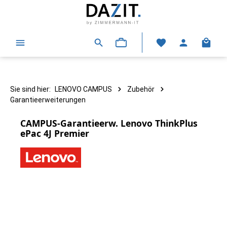
alt springen
Warenk
Sie sind hier:
LENOVO CAMPUS
Zubehör
Garantieerweiterungen
CAMPUS-Garantieerw. Lenovo ThinkPlus
ePac 4J Premier
Bildergalerie überspringen