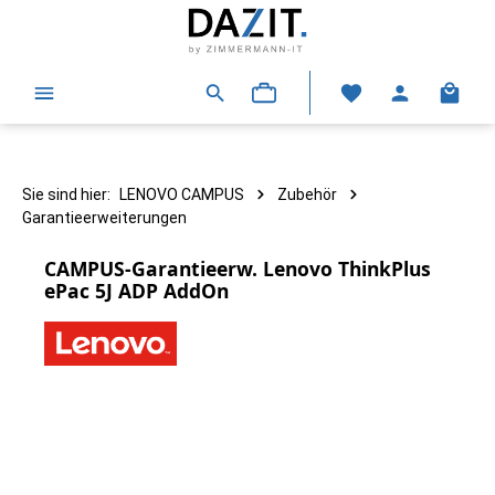
alt springen
Warenk
Sie sind hier:
LENOVO CAMPUS
Zubehör
Garantieerweiterungen
CAMPUS-Garantieerw. Lenovo ThinkPlus
ePac 5J ADP AddOn
Bildergalerie überspringen