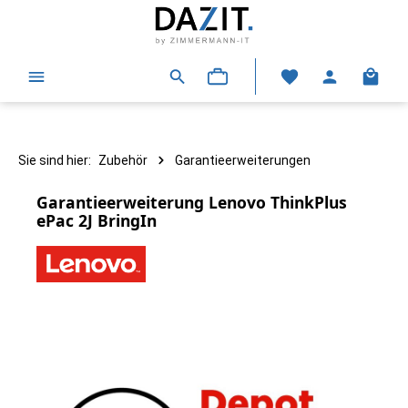
alt springen
Warenk
Sie sind hier:
Zubehör
Garantieerweiterungen
Garantieerweiterung Lenovo ThinkPlus
ePac 2J BringIn
Bildergalerie überspringen