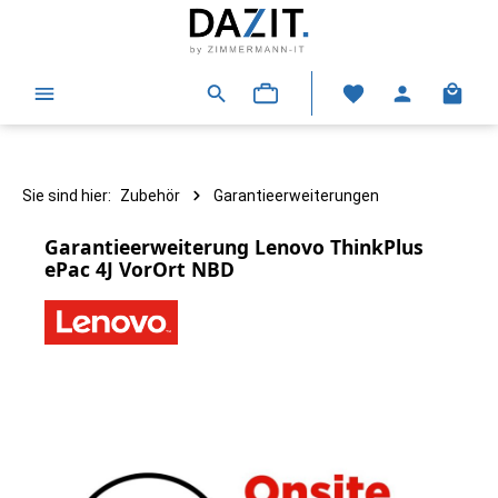
alt springen
Warenk
Sie sind hier:
Zubehör
Garantieerweiterungen
Garantieerweiterung Lenovo ThinkPlus
ePac 4J VorOrt NBD
Bildergalerie überspringen