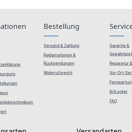
mationen
Bestellung
Servic
Versand & Zahlung
Garantie &
Gewährleis
Reklamationen &
Rücksendungen
Reparatur &
zerklärung
Widerrufsrecht
Vor-Ort-Ser
tsorgung
Fernwartun
tellungen
BitLocker
mpus
FAQ
tandsbeschreibungen
heit
ngsarten
Versandarten