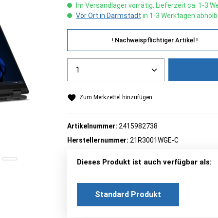
Im Versandlager vorrätig, Lieferzeit ca. 1-3 
Vor Ort in Darmstadt
in 1-3 Werktagen abholb
! Nachweispflichtiger Artikel !
Produkt Anzahl: Gib den gew
Zum Merkzettel hinzufügen
Artikelnummer:
2415982738
Herstellernummer:
21R3001WGE-C
Dieses Produkt ist auch verfügbar als:
Standard Produkt