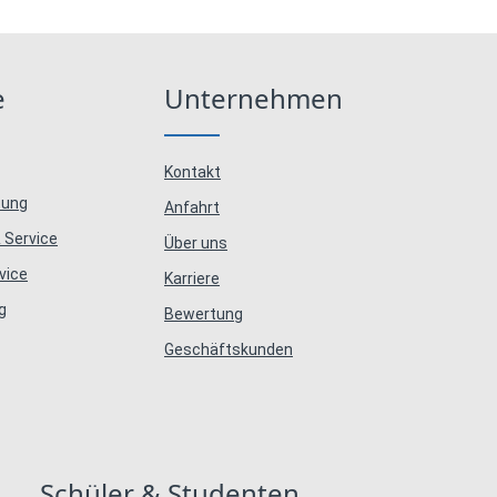
e
Unternehmen
Kontakt
tung
Anfahrt
 Service
Über uns
vice
Karriere
g
Bewertung
Geschäftskunden
Schüler & Studenten