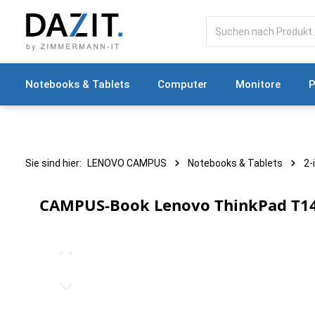
springen
Zur Hauptnavigation springen
Notebooks & Tablets
Computer
Monitore
P
Sie sind hier:
LENOVO CAMPUS
Notebooks & Tablets
2-
CAMPUS-Book Lenovo ThinkPad T14s 
Bildergalerie überspringen