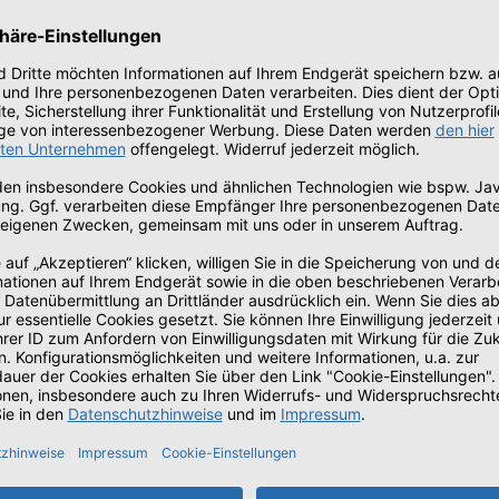
Nuestra primera laptop 2 en 1 Ser
la productividad de tu negocio.
Laptop 2 en 1 de 14" con pantall
productividad
Conectividad máxima con opcion
Unidades reemplazables por el c