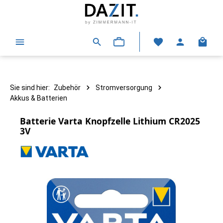
alt springen
Warenk
Sie sind hier:
Zubehör
Stromversorgung
Akkus & Batterien
Batterie Varta Knopfzelle Lithium CR2025
3V
Bildergalerie überspringen