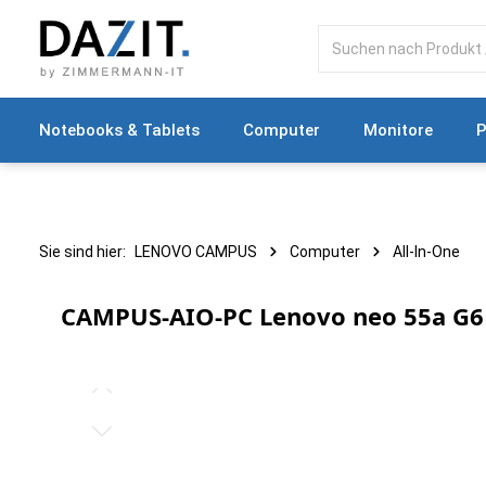
springen
Zur Hauptnavigation springen
Notebooks & Tablets
Computer
Monitore
P
Sie sind hier:
LENOVO CAMPUS
Computer
All-In-One
CAMPUS-AIO-PC Lenovo neo 55a G6 
Bildergalerie überspringen