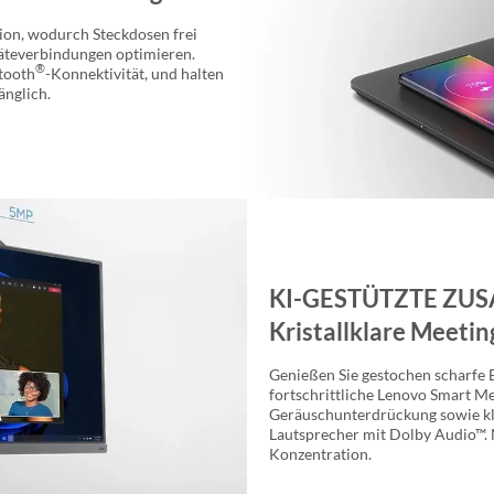
tion, wodurch Steckdosen frei
räteverbindungen optimieren.
®
tooth
-Konnektivität, und halten
änglich.
KI-GESTÜTZTE ZU
Kristallklare Meetin
Genießen Sie gestochen scharfe 
fortschrittliche Lenovo Smart Me
Geräuschunterdrückung sowie k
Lautsprecher mit Dolby Audio™.
Konzentration.