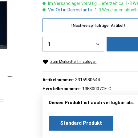
Im Versandlager vorrätig, Lieferzeit ca. 1-3 
Vor Ort in Darmstadt
in 1-3 Werktagen abholb
! Nachweispflichtiger Artikel !
Produkt Anzahl: Gib den gew
Zum Merkzettel hinzufügen
Artikelnummer:
3315980644
Herstellernummer:
13F80007GE-C
Dieses Produkt ist auch verfügbar als:
Standard Produkt