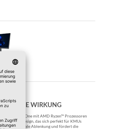
N, GROSSE WIRKUNG
a Gen 6 All-in-One mit AMD Ryzen™ Prozessoren
ultraflaches Design, das sich perfekt für KMUs
sorgt für minimale Ablenkung und fördert die