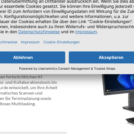
Konzentration in geschäftigen 
dennoch leistungsstarke Gerät ste
einen aufgeräumten und professi
ERGEBNISSE
en fortschrittlichen KI-
z- und Kollaborationstools bis
urde entwickelt, um Ihre Arbeit
omatisches Scannen und
gen Sie Terminplanung sowie
tloses Multitasking.