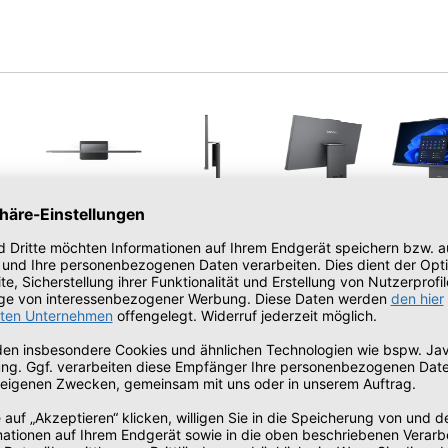
 All-in-One | Funktionen
SCHLANKES DESIG
Das Lenovo ThinkCentre Neo 55
verfügt über ein platzsparendes, 
eignet. Das ultraleise Geräusch 