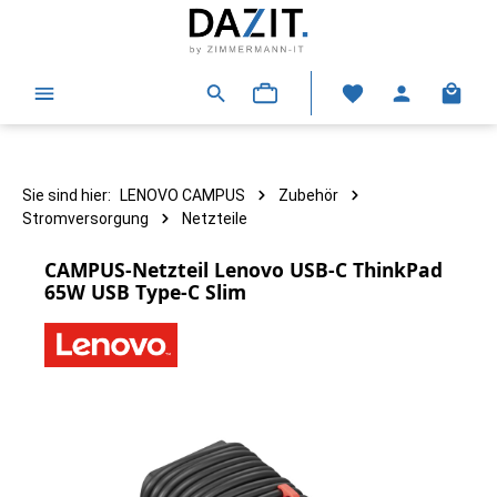
alt springen
Warenk
Sie sind hier:
LENOVO CAMPUS
Zubehör
Stromversorgung
Netzteile
CAMPUS-Netzteil Lenovo USB-C ThinkPad
65W USB Type-C Slim
Bildergalerie überspringen