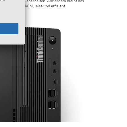
chen To-do-Liste abarbeiten. Außerdem bleibt das
tersteuerung kühl, leise und effizient.