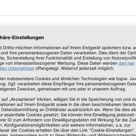
 Funktionen
KI-beschleunigte Fu
Mit KI-beschleunigten Funktione
Leistung auf ein völlig neues N
kleinem Formfaktor (SFF) steigert