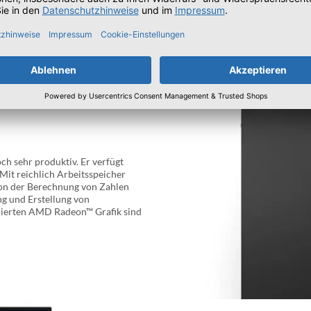
Sie die Aufgaben aus Ihrer tägli
Gerät dank der KI-gesteuerten Lüf
.
h sehr produktiv. Er verfügt
it reichlich Arbeitsspeicher
 von der Berechnung von Zahlen
ng und Erstellung von
grierten AMD Radeon™ Grafik sind