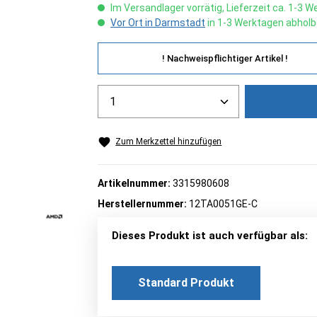
Im Versandlager vorrätig, Lieferzeit ca. 1-3 
Vor Ort in Darmstadt
in 1-3 Werktagen abholb
! Nachweispflichtiger Artikel !
Produkt Anzahl: Gib den gew
Zum Merkzettel hinzufügen
Artikelnummer:
3315980608
Herstellernummer:
12TA0051GE-C
Dieses Produkt ist auch verfügbar als:
Standard Produkt