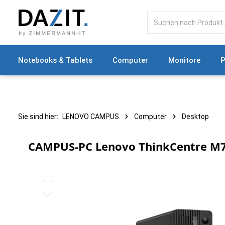
springen
Zur Hauptnavigation springen
Notebooks & Tablets
Computer
Monitore
P
Sie sind hier:
LENOVO CAMPUS
Computer
Desktop
CAMPUS-PC Lenovo ThinkCentre M7
Bildergalerie überspringen