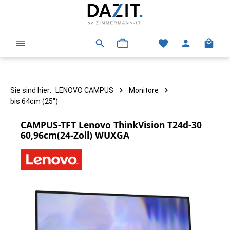
alt springen
Warenk
Sie sind hier:
LENOVO CAMPUS
Monitore
bis 64cm (25")
CAMPUS-TFT Lenovo ThinkVision T24d-30
60,96cm(24-Zoll) WUXGA
Bildergalerie überspringen