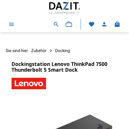
alt springen
Warenk
Sie sind hier:
Zubehör
Docking
Dockingstation Lenovo ThinkPad 7500
Thunderbolt 5 Smart Dock
Bildergalerie überspringen