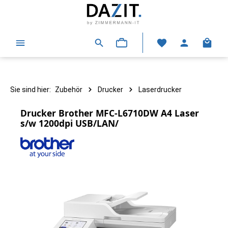
alt springen
Warenk
Sie sind hier:
Zubehör
Drucker
Laserdrucker
Drucker Brother MFC-L6710DW A4 Laser
s/w 1200dpi USB/LAN/
Bildergalerie überspringen