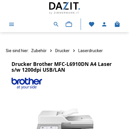
alt springen
Warenk
Sie sind hier:
Zubehör
Drucker
Laserdrucker
Drucker Brother MFC-L6910DN A4 Laser
s/w 1200dpi USB/LAN
Bildergalerie überspringen