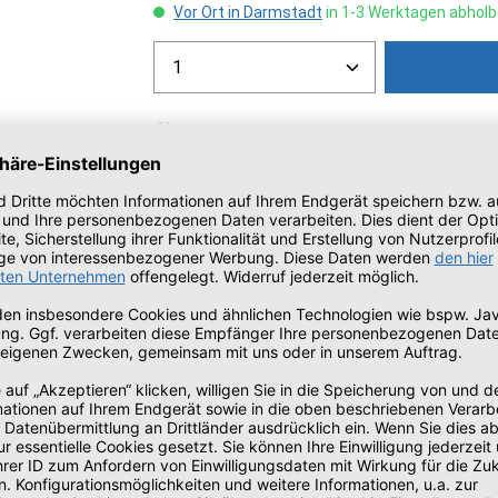
Vor Ort in Darmstadt
in 1-3 Werktagen abholb
Produkt Anzahl: Gib den gew
Zum Merkzettel hinzufügen
Artikelnummer:
1206650346
Herstellernummer:
DR2200
7060, 7065, 7070, HL-2130, 2132, 2135, 2240, 2250, 2270, MFC-7360