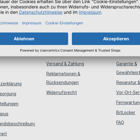
mationen
Bestellung
Servic
Versand & Zahlung
Garantie &
Gewährleis
Reklamationen &
Rücksendungen
Reparatur &
zerklärung
Widerrufsrecht
Vor-Ort-Ser
tsorgung
Fernwartun
tellungen
BitLocker
mpus
FAQ
tandsbeschreibungen
heit