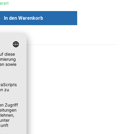
ereit
ünschten Wert ein oder benutze die Scha
In den Warenkorb