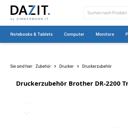
springen
Zur Hauptnavigation springen
Notebooks & Tablets
Computer
Monitore
P
Sie sind hier:
Zubehör
Drucker
Druckerzubehör
Druckerzubehör Brother DR-2200 T
Bildergalerie überspringen