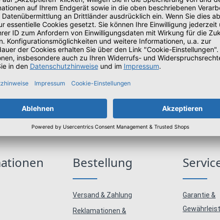
USB PD
re Ultra 7 255U - Win 11 Pro - Intel Graphics - 32 GB RAM - 512 GB SSD
eutsch - mit 1 Jahr Lenovo Premier Support
mationen
Bestellung
Servic
Versand & Zahlung
Garantie &
Gewährleis
Reklamationen &