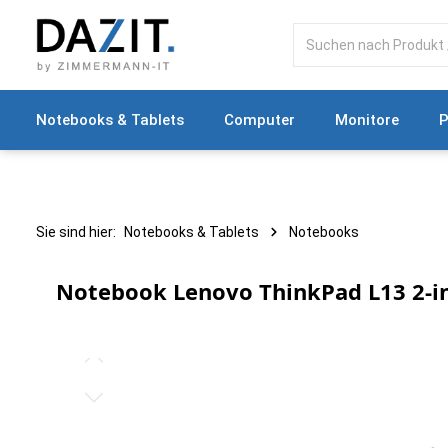
springen
Zur Hauptnavigation springen
Notebooks & Tablets
Computer
Monitore
P
Sie sind hier:
Notebooks & Tablets
Notebooks
Notebook Lenovo ThinkPad L13 2-in
Bildergalerie überspringen