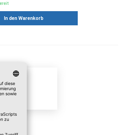
ereit
ünschten Wert ein oder benutze die Scha
In den Warenkorb