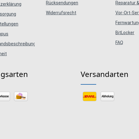
Rücksendungen
Reparatur &
zerklärung
Widerrufsrecht
Vor-Ort-Ser
tsorgung
Fernwartun
tellungen
BitLocker
mpus
FAQ
tandsbeschreibungen
heit
ngsarten
Versandarten