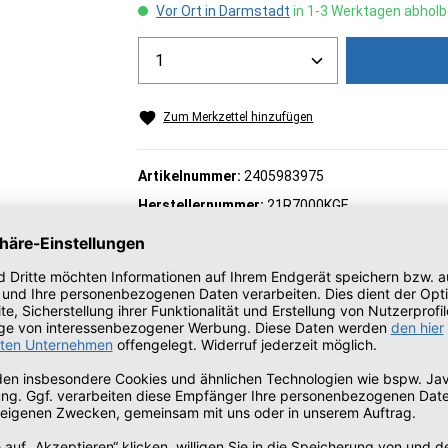
Vor Ort in Darmstadt
in 1-3 Werktagen abholb
Produkt Anzahl: Gib den gew
Zum Merkzettel hinzufügen
Artikelnummer:
2405983975
Herstellernummer:
21R7000KGE
Dieses Produkt ist auch verfügbar als:
Campus Produkt
15 - 65
W