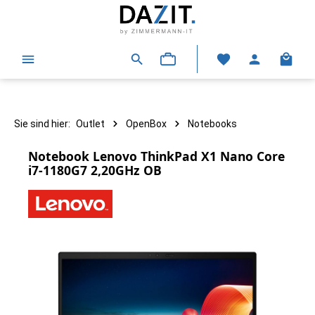
alt springen
Warenk
Sie sind hier:
Outlet
OpenBox
Notebooks
Notebook Lenovo ThinkPad X1 Nano Core
i7-1180G7 2,20GHz OB
Bildergalerie überspringen