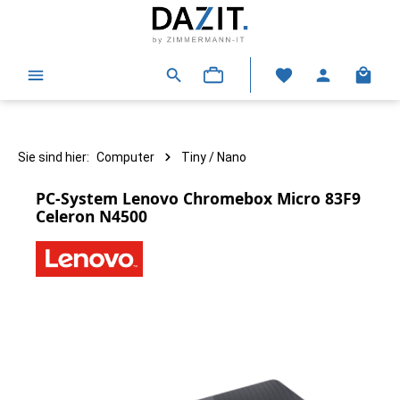
alt springen
Warenk
Sie sind hier:
Computer
Tiny / Nano
PC-System Lenovo Chromebox Micro 83F9
Celeron N4500
Bildergalerie überspringen