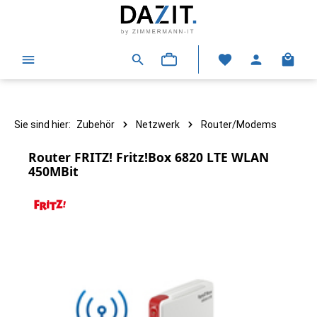
alt springen
Warenk
Sie sind hier:
Zubehör
Netzwerk
Router/Modems
Router FRITZ! Fritz!Box 6820 LTE WLAN
450MBit
Bildergalerie überspringen