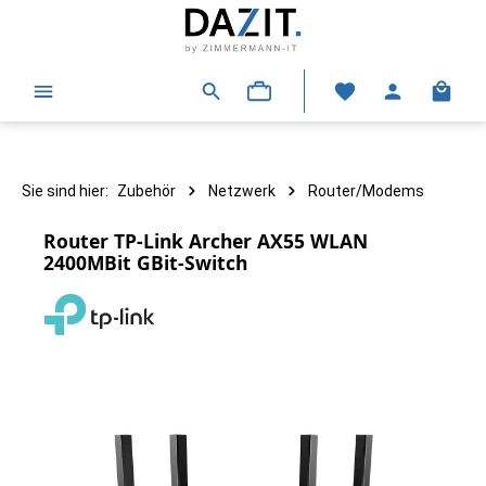
alt springen
Warenk
Sie sind hier:
Zubehör
Netzwerk
Router/Modems
Router TP-Link Archer AX55 WLAN
2400MBit GBit-Switch
Bildergalerie überspringen