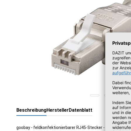
Beschreibung
Hersteller
Datenblatt
goobay - feldkonfektionierbarer RJ45-Stecker - RJ-45 / LSA -