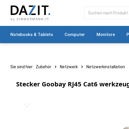
springen
Zur Hauptnavigation springen
Notebooks & Tablets
Computer
Monitore
P
Sie sind hier:
Zubehör
Netzwerk
Netzwerkinstallation
Stecker Goobay RJ45 Cat6 werkzeu
Bildergalerie überspringen