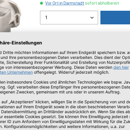
Vor Ort in Darmstadt
sofort abholbereit
Produkt Anzahl: Gib den gew
Zum Merkzettel hinzufügen
Artikelnummer:
4904001678
Herstellernummer:
65940
 STP - Cat.6