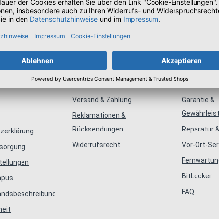
mationen
Bestellung
Servic
Versand & Zahlung
Garantie &
Gewährleis
Reklamationen &
Rücksendungen
Reparatur &
zerklärung
Widerrufsrecht
Vor-Ort-Ser
tsorgung
Fernwartun
tellungen
BitLocker
mpus
FAQ
tandsbeschreibungen
heit