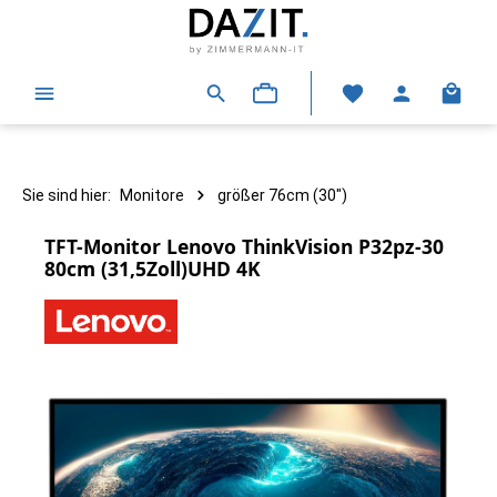
alt springen
Warenk
Sie sind hier:
Monitore
größer 76cm (30")
TFT-Monitor Lenovo ThinkVision P32pz-30
80cm (31,5Zoll)UHD 4K
Bildergalerie überspringen