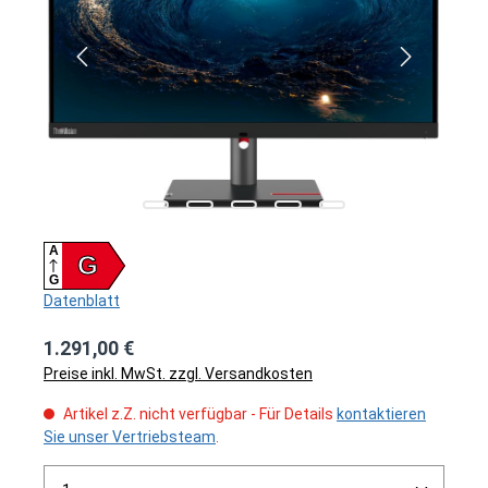
A
G
G
Datenblatt
1.291,00 €
Preise inkl. MwSt. zzgl. Versandkosten
Artikel z.Z. nicht verfügbar - Für Details
kontaktieren
Sie unser Vertriebsteam
.
Produkt Anzahl: Gib den gewünschten Wert ein ode