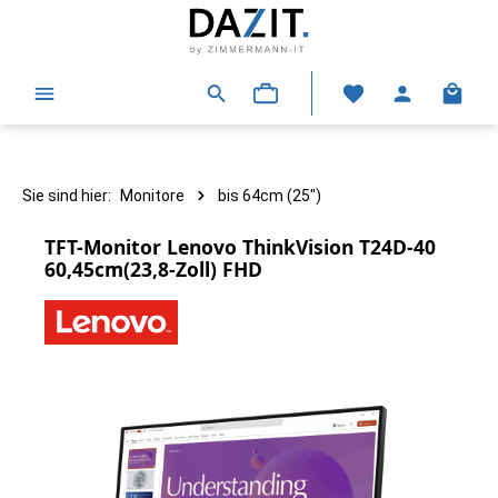
alt springen
Warenk
Sie sind hier:
Monitore
bis 64cm (25")
TFT-Monitor Lenovo ThinkVision T24D-40
60,45cm(23,8-Zoll) FHD
Bildergalerie überspringen