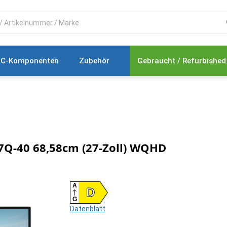
C-Komponenten
Zubehör
Gebraucht / Refurbished
7Q-40 68,58cm (27-Zoll) WQHD
A
D
G
Datenblatt