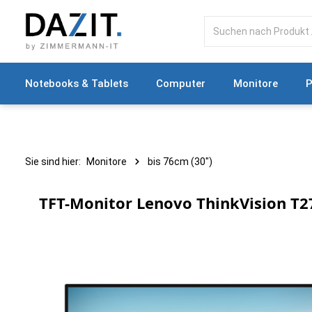
springen
Zur Hauptnavigation springen
Notebooks & Tablets
Computer
Monitore
P
Sie sind hier:
Monitore
bis 76cm (30")
TFT-Monitor Lenovo ThinkVision T2
Bildergalerie überspringen