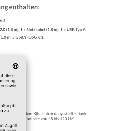
ng enthalten:
fuß
.0 (1,8 m), 1 x Netzkabel (1,8 m), 1 x USB Typ A
1,8 m, 5 Gbit/s) QSG x 1.
eue
f und klar auf dem Bildschirm dargestellt – dank
en Bildwiederholrate von 48 bis 120 Hz*.