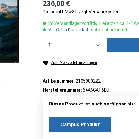
236,00 €
Preise inkl. MwSt. zzgl. Versandkosten
Im Versandlager vorrätig, Lieferzeit ca. 1-3 
Vor Ort in Darmstadt
sofort abholbereit
Produkt Anzahl: Gib den gew
Zum Merkzettel hinzufügen
Artikelnummer:
2105980222
Herstellernummer:
64A6GAT6EU
Dieses Produkt ist auch verfügbar als:
Campus Produkt