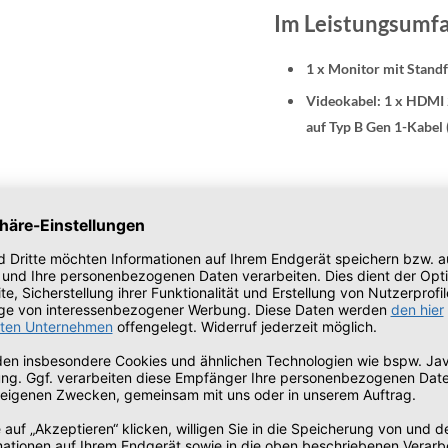
Im Leistungsumfa
1 x Monitor mit Stand
Videokabel: 1 x HDMI 2
auf Typ B Gen 1-Kabel (
Lebensechte Bildtr
Ihre Arbeit wird gestochen schar
QHD-Auflösung und einer variabl