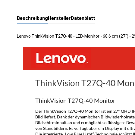
Beschreibung
Hersteller
Datenblatt
Lenovo ThinkVision T27Q-40 - LED-Monitor - 68.6 cm (27") - 2
ThinkVision T27Q-40 Mon
ThinkVision T27Q-40 Monitor
Der ThinkVision T27Q-40 Monitor ist ein 27" QHD IP
Bild liefert. Dank der dynamischen Bildwiederholrat
Bildschirminhalt an und ermöglicht so flüssigere Be
von Standbildern. Es verfügt über ein Display mit ul
Die integrierte „Low Blue Light“-Technologie schützt