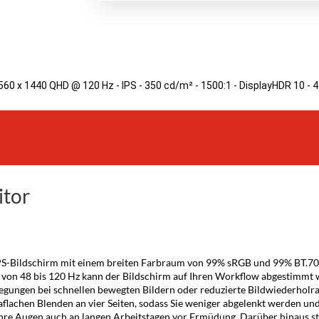
560 x 1440 QHD @ 120 Hz - IPS - 350 cd/m² - 1500:1 - DisplayHDR 10 - 4
itor
S-Bildschirm mit einem breiten Farbraum von 99% sRGB und 99% BT.709
e von 48 bis 120 Hz kann der Bildschirm auf Ihren Workflow abgestimmt 
wegungen bei schnellen bewegten Bildern oder reduzierte Bildwiederhol
traflachen Blenden an vier Seiten, sodass Sie weniger abgelenkt werden 
 Ihre Augen auch an langen Arbeitstagen vor Ermüdung. Darüber hinaus ste