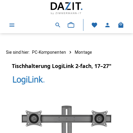
alt springen
Warenk
Sie sind hier:
PC-Komponenten
Montage
Tischhalterung LogiLink 2-fach, 17–27"
Bildergalerie überspringen