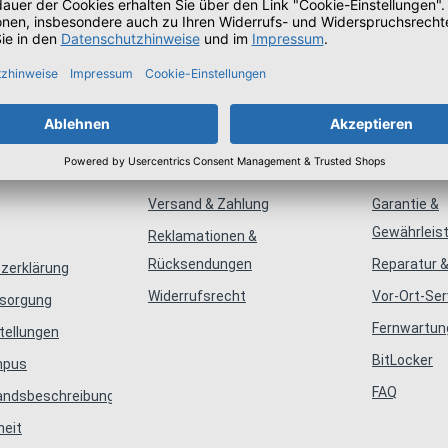
mationen
Bestellung
Servic
Versand & Zahlung
Garantie &
Gewährleis
Reklamationen &
Rücksendungen
Reparatur &
zerklärung
Widerrufsrecht
Vor-Ort-Ser
tsorgung
Fernwartun
tellungen
BitLocker
mpus
FAQ
tandsbeschreibungen
heit