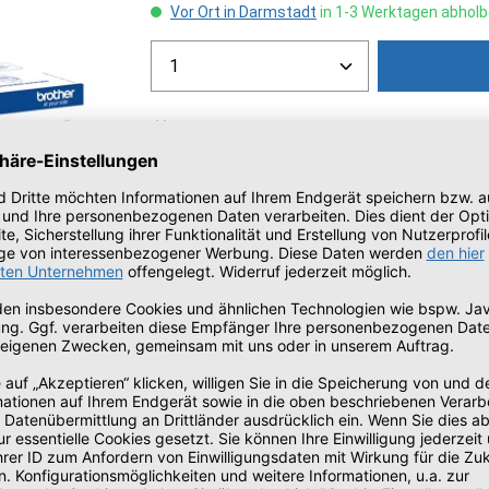
Vor Ort in Darmstadt
in 1-3 Werktagen abholb
Produkt Anzahl: Gib den gew
Zum Merkzettel hinzufügen
Artikelnummer:
1206650655
Herstellernummer:
TN423M
Brother DCP-L8410, HL-L8260, HL-L8360, MFC-L8690, MFC-L8900