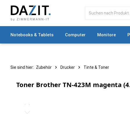
springen
Zur Hauptnavigation springen
Notebooks & Tablets
Computer
Monitore
P
Sie sind hier:
Zubehör
Drucker
Tinte & Toner
Toner Brother TN-423M magenta (4.
Bildergalerie überspringen