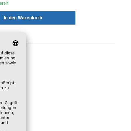
ereit
ünschten Wert ein oder benutze die Scha
In den Warenkorb