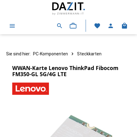
alt springen
Warenk
Sie sind hier:
PC-Komponenten
Steckkarten
WWAN-Karte Lenovo ThinkPad Fibocom
FM350-GL 5G/4G LTE
Bildergalerie überspringen