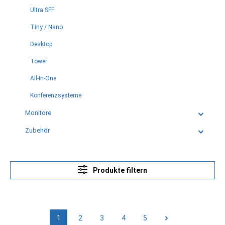
Ultra SFF
Tiny / Nano
Desktop
Tower
All-In-One
Konferenzsysteme
Monitore
Zubehör
Produkte filtern
1
2
3
4
5
Seite
Seite
Seite
Seite
Seite