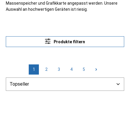
Massenspeicher und Grafikkarte angepasst werden. Unsere
Auswahl an hochwertigen Geräten ist riesig.
Produkte filtern
1
2
3
4
5
Seite
Seite
Seite
Seite
Seite